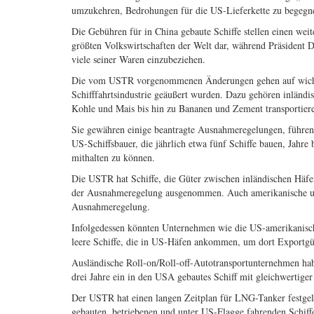
umzukehren, Bedrohungen für die US-Lieferkette zu begegne
Die Gebühren für in China gebaute Schiffe stellen einen we
größten Volkswirtschaften der Welt dar, während Präsident 
viele seiner Waren einzubeziehen.
Die vom USTR vorgenommenen Änderungen gehen auf wichtige
Schifffahrtsindustrie geäußert wurden. Dazu gehören inländi
Kohle und Mais bis hin zu Bananen und Zement transportier
Sie gewähren einige beantragte Ausnahmeregelungen, führen a
US-Schiffsbauer, die jährlich etwa fünf Schiffe bauen, Jahr
mithalten zu können.
Die USTR hat Schiffe, die Güter zwischen inländischen Häfen
der Ausnahmeregelung ausgenommen. Auch amerikanische und 
Ausnahmeregelung.
Infolgedessen könnten Unternehmen wie die US-amerikanis
leere Schiffe, die in US-Häfen ankommen, um dort Exportgü
Ausländische Roll-on/Roll-off-Autotransportunternehmen hab
drei Jahre ein in den USA gebautes Schiff mit gleichwertige
Der USTR hat einen langen Zeitplan für LNG-Tanker festge
gebauten, betriebenen und unter US-Flagge fahrenden Schiffe