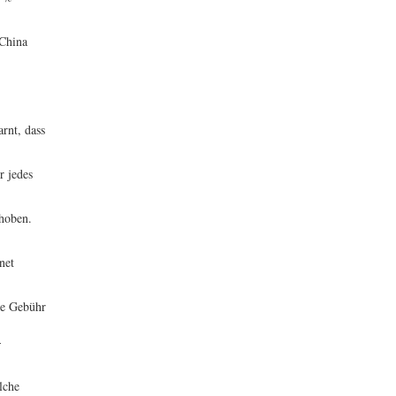
 China
rnt, dass
r jedes
rhoben.
net
ie Gebühr
-
lche