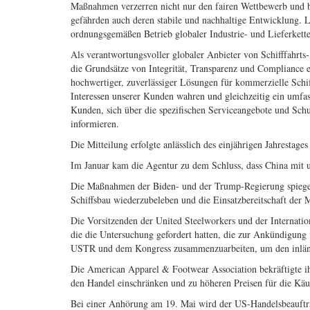
Maßnahmen verzerren nicht nur den fairen Wettbewerb und be
gefährden auch deren stabile und nachhaltige Entwicklung. 
ordnungsgemäßen Betrieb globaler Industrie- und Lieferkett
Als verantwortungsvoller globaler Anbieter von Schifffahrts-
die Grundsätze von Integrität, Transparenz und Compliance 
hochwertiger, zuverlässiger Lösungen für kommerzielle Schi
Interessen unserer Kunden wahren und gleichzeitig ein umfa
Kunden, sich über die spezifischen Serviceangebote und Sch
informieren.
Die Mitteilung erfolgte anlässlich des einjährigen Jahresta
Im Januar kam die Agentur zu dem Schluss, dass China mit un
Die Maßnahmen der Biden- und der Trump-Regierung spiegeln
Schiffsbau wiederzubeleben und die Einsatzbereitschaft der M
Die Vorsitzenden der United Steelworkers und der Internati
die die Untersuchung gefordert hatten, die zur Ankündigung 
USTR und dem Kongress zusammenzuarbeiten, um den inländi
Die American Apparel & Footwear Association bekräftigte i
den Handel einschränken und zu höheren Preisen für die Käu
Bei einer Anhörung am 19. Mai wird der US-Handelsbeauftragt