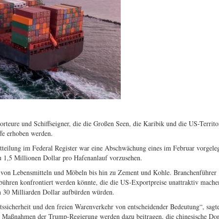
teure und Schiffseigner, die die Großen Seen, die Karibik und die US-Territo
ffe erhoben werden.
teilung im Federal Register war eine Abschwächung eines im Februar vorgele
u 1,5 Millionen Dollar pro Hafenanlauf vorzusehen.
 – von Lebensmitteln und Möbeln bis hin zu Zement und Kohle. Branchenführer
ebühren konfrontiert werden könnte, die die US-Exportpreise unattraktiv mach
n 30 Milliarden Dollar aufbürden würden.
aftssicherheit und den freien Warenverkehr von entscheidender Bedeutung“, sag
ie Maßnahmen der Trump-Regierung werden dazu beitragen, die chinesische D