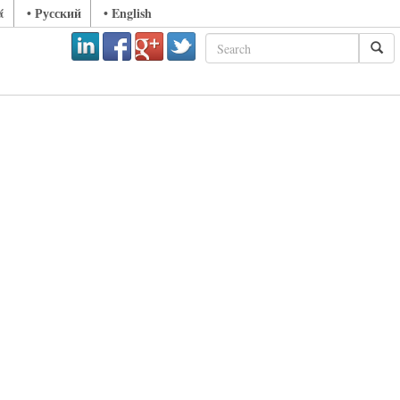
ά
• Русский
• English