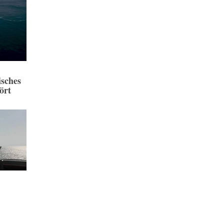
sches
ört