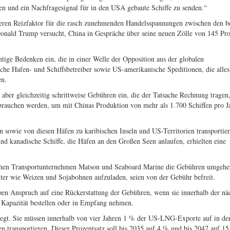
n und ein Nachfragesignal für in den USA gebaute Schiffe zu senden.“
iteren Reizfaktor für die rasch zunehmenden Handelsspannungen zwischen den b
Donald Trump versucht, China in Gespräche über seine neuen Zölle von 145 Pro
 Bedenken ein, die in einer Welle der Opposition aus der globalen
sche Hafen- und Schiffsbetreiber sowie US-amerikanische Speditionen, die alle
en.
ber gleichzeitig schrittweise Gebühren ein, die der Tatsache Rechnung tragen,
e brauchen werden, um mit Chinas Produktion von mehr als 1.700 Schiffen pro J
 sowie von diesen Häfen zu karibischen Inseln und US-Territorien transportie
kanadische Schiffe, die Häfen an den Großen Seen anlaufen, erhielten eine
chen Transportunternehmen Matson und Seaboard Marine die Gebühren umgeh
ter wie Weizen und Sojabohnen aufzuladen, seien von der Gebühr befreit.
en Anspruch auf eine Rückerstattung der Gebühren, wenn sie innerhalb der nä
r Kapazität bestellen oder in Empfang nehmen.
legt. Sie müssen innerhalb von vier Jahren 1 % der US-LNG-Exporte auf in d
n transportieren. Dieser Prozentsatz soll bis 2035 auf 4 % und bis 2047 auf 1