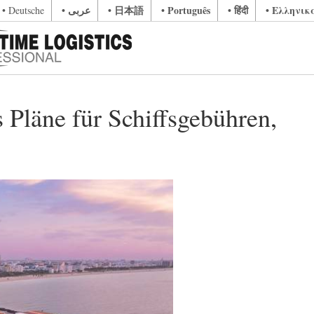
• عربى
• 日本語
• Português
• हिंदी
• Ελληνικ
• Deutsche
Pläne für Schiffsgebühren,