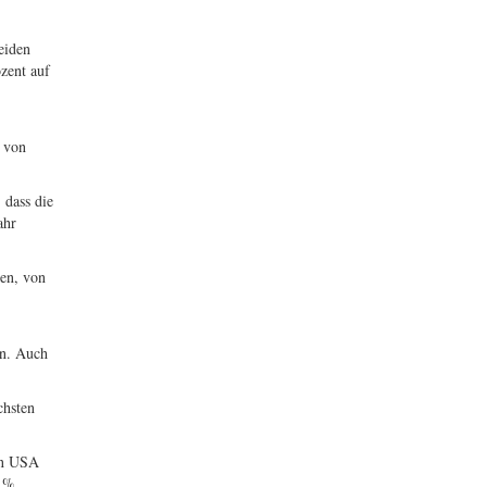
eiden
zent auf
s von
 dass die
ahr
ren, von
en. Auch
chsten
en USA
5 %