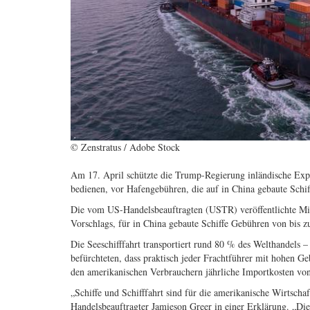
© Zenstratus / Adobe Stock
Am 17. April schützte die Trump-Regierung inländische Expor
bedienen, vor Hafengebühren, die auf in China gebaute Schi
Die vom US-Handelsbeauftragten (USTR) veröffentlichte Mit
Vorschlags, für in China gebaute Schiffe Gebühren von bis z
Die Seeschifffahrt transportiert rund 80 % des Welthandels
befürchteten, dass praktisch jeder Frachtführer mit hohen G
den amerikanischen Verbrauchern jährliche Importkosten vo
„Schiffe und Schifffahrt sind für die amerikanische Wirtsch
Handelsbeauftragter Jamieson Greer in einer Erklärung. „D