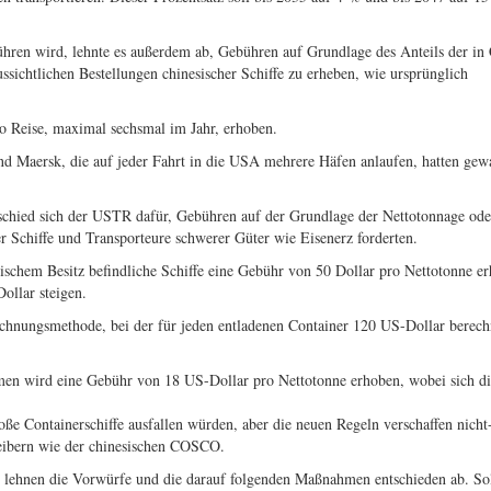
hren wird, lehnte es außerdem ab, Gebühren auf Grundlage des Anteils der in
ussichtlichen Bestellungen chinesischer Schiffe zu erheben, wie ursprünglich
o Reise, maximal sechsmal im Jahr, erhoben.
nd Maersk, die auf jeder Fahrt in die USA mehrere Häfen anlaufen, hatten gewa
tschied sich der USTR dafür, Gebühren auf der Grundlage der Nettotonnage ode
er Schiffe und Transporteure schwerer Güter wie Eisenerz forderten.
ischem Besitz befindliche Schiffe eine Gebühr von 50 Dollar pro Nettotonne e
ollar steigen.
erechnungsmethode, bei der für jeden entladenen Container 120 US-Dollar berech
irmen wird eine Gebühr von 18 US-Dollar pro Nettotonne erhoben, wobei sich d
oße Containerschiffe ausfallen würden, aber die neuen Regeln verschaffen nicht
reibern wie der chinesischen COSCO.
 lehnen die Vorwürfe und die darauf folgenden Maßnahmen entschieden ab. So