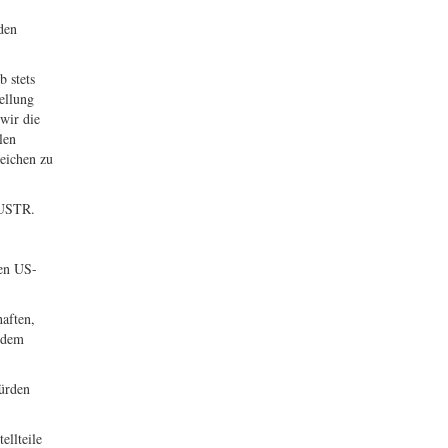
den
b stets
ellung
wir die
len
eichen zu
n USTR.
den US-
aften,
t dem
ürden
ellteile