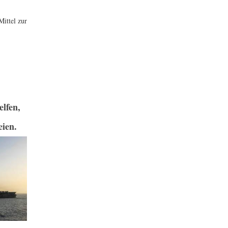
ittel zur
lfen,
eien.