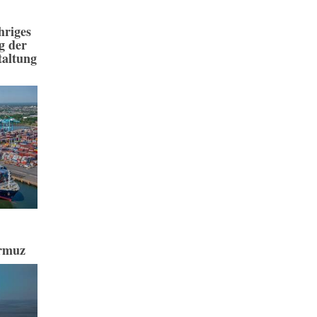
hriges
g der
taltung
ormuz