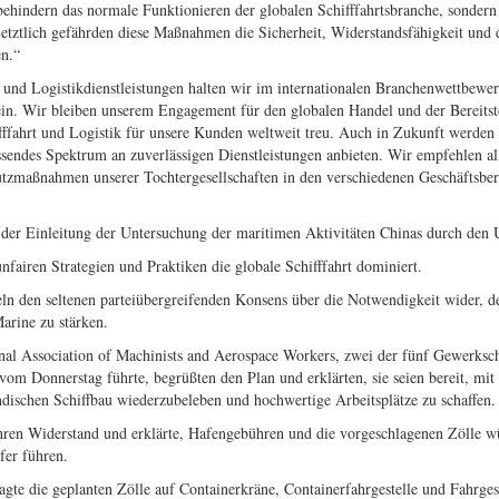
hindern das normale Funktionieren der globalen Schifffahrtsbranche, sondern
Letztlich gefährden diese Maßnahmen die Sicherheit, Widerstandsfähigkeit und 
en.“
 und Logistikdienstleistungen halten wir im internationalen Branchenwettbewer
ein. Wir bleiben unserem Engagement für den globalen Handel und der Bereitst
fffahrt und Logistik für unsere Kunden weltweit treu. Auch in Zukunft werden 
ssendes Spektrum an zuverlässigen Dienstleistungen anbieten. Wir empfehlen al
utzmaßnahmen unserer Tochtergesellschaften in den verschiedenen Geschäftsber
ges der Einleitung der Untersuchung der maritimen Aktivitäten Chinas durch de
fairen Strategien und Praktiken die globale Schifffahrt dominiert.
 den seltenen parteiübergreifenden Konsens über die Notwendigkeit wider, 
arine zu stärken.
onal Association of Machinists and Aerospace Workers, zwei der fünf Gewerksch
vom Donnerstag führte, begrüßten den Plan und erklärten, sie seien bereit, mi
schen Schiffbau wiederzubeleben und hochwertige Arbeitsplätze zu schaffen.
hren Widerstand und erklärte, Hafengebühren und die vorgeschlagenen Zölle w
fer führen.
e die geplanten Zölle auf Containerkräne, Containerfahrgestelle und Fahrgest