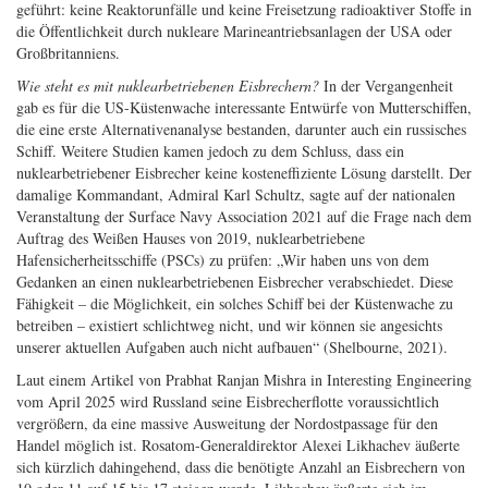
geführt: keine Reaktorunfälle und keine Freisetzung radioaktiver Stoffe in
die Öffentlichkeit durch nukleare Marineantriebsanlagen der USA oder
Großbritanniens.
Wie steht es mit nuklearbetriebenen Eisbrechern?
In der Vergangenheit
gab es für die US-Küstenwache interessante Entwürfe von Mutterschiffen,
die eine erste Alternativenanalyse bestanden, darunter auch ein russisches
Schiff. Weitere Studien kamen jedoch zu dem Schluss, dass ein
nuklearbetriebener Eisbrecher keine kosteneffiziente Lösung darstellt. Der
damalige Kommandant, Admiral Karl Schultz, sagte auf der nationalen
Veranstaltung der Surface Navy Association 2021 auf die Frage nach dem
Auftrag des Weißen Hauses von 2019, nuklearbetriebene
Hafensicherheitsschiffe (PSCs) zu prüfen: „Wir haben uns von dem
Gedanken an einen nuklearbetriebenen Eisbrecher verabschiedet. Diese
Fähigkeit – die Möglichkeit, ein solches Schiff bei der Küstenwache zu
betreiben – existiert schlichtweg nicht, und wir können sie angesichts
unserer aktuellen Aufgaben auch nicht aufbauen“ (Shelbourne, 2021).
Laut einem Artikel von Prabhat Ranjan Mishra in Interesting Engineering
vom April 2025 wird Russland seine Eisbrecherflotte voraussichtlich
vergrößern, da eine massive Ausweitung der Nordostpassage für den
Handel möglich ist. Rosatom-Generaldirektor Alexei Likhachev äußerte
sich kürzlich dahingehend, dass die benötigte Anzahl an Eisbrechern von