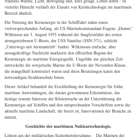
Nautilus Wärme, Licht, Bewegung und, kurz gesagt, Leben selbst.“ In
vielerlei Hinsicht verläuft der Einsatz von Kerntechnologie im maritimen
Bereich ähnlich.
Die Nutzung der Kernenergie in der Schifffahrt nahm einen
vielversprechenden Anfang, als US-Marinekommandant Eugene „Dennis“
Wilkinson am 3. August 1955 während der Jungfernfahrt des ersten
atomgetriebenen U-Boots, der USS Nautilus (SSN-571), schlicht
„Unterwegs mit Atomantrieb“ funkte. Wilkinsons einfache, aber
aussagekräftige Nachricht markierte den offiziellen Beginn der
Kernenergie als maritime Energiequelle. Ungefähr zur gleichen Zeit
entwickelte die sowjetische Marine die U-Boote der November-Klasse,
die mangelhaft konstruiert waren und ihren Besatzungen kaum den
notwendigen Strahlenschutz boten.
Dieser Artikel behandelt die Erschließung der Kernenergie für frühe
maritime Anwendungen, die daraus gewonnenen Erkenntnisse, das
heutige erneute Interesse der Küstenwache an der Unterstützung der
Kernenergie auf Schiffen und den entsprechenden Vorschriften sowie die
aktuelle maritime Landschaft, die bereit ist, Innovationen der Branche zu
nutzen.
Geschichte der maritimen Nukleartechnologie.
Lehren aus der militärischen Sicherheitsforschung.
Die Marinen der