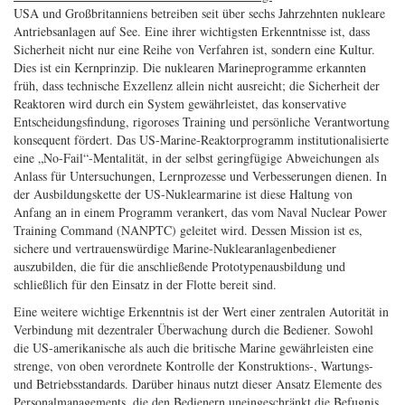
USA und Großbritanniens betreiben seit über sechs Jahrzehnten nukleare
Antriebsanlagen auf See. Eine ihrer wichtigsten Erkenntnisse ist, dass
Sicherheit nicht nur eine Reihe von Verfahren ist, sondern eine Kultur.
Dies ist ein Kernprinzip. Die nuklearen Marineprogramme erkannten
früh, dass technische Exzellenz allein nicht ausreicht; die Sicherheit der
Reaktoren wird durch ein System gewährleistet, das konservative
Entscheidungsfindung, rigoroses Training und persönliche Verantwortung
konsequent fördert. Das US-Marine-Reaktorprogramm institutionalisierte
eine „No-Fail“-Mentalität, in der selbst geringfügige Abweichungen als
Anlass für Untersuchungen, Lernprozesse und Verbesserungen dienen. In
der Ausbildungskette der US-Nuklearmarine ist diese Haltung von
Anfang an in einem Programm verankert, das vom Naval Nuclear Power
Training Command (NANPTC) geleitet wird. Dessen Mission ist es,
sichere und vertrauenswürdige Marine-Nuklearanlagenbediener
auszubilden, die für die anschließende Prototypenausbildung und
schließlich für den Einsatz in der Flotte bereit sind.
Eine weitere wichtige Erkenntnis ist der Wert einer zentralen Autorität in
Verbindung mit dezentraler Überwachung durch die Bediener. Sowohl
die US-amerikanische als auch die britische Marine gewährleisten eine
strenge, von oben verordnete Kontrolle der Konstruktions-, Wartungs-
und Betriebsstandards. Darüber hinaus nutzt dieser Ansatz Elemente des
Personalmanagements, die den Bedienern uneingeschränkt die Befugnis