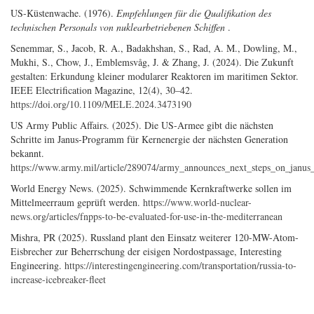
US-Küstenwache. (1976).
Empfehlungen für die Qualifikation des
technischen Personals von nuklearbetriebenen Schiffen
.
Senemmar, S., Jacob, R. A., Badakhshan, S., Rad, A. M., Dowling, M.,
Mukhi, S., Chow, J., Emblemsvåg, J. & Zhang, J. (2024). Die Zukunft
gestalten: Erkundung kleiner modularer Reaktoren im maritimen Sektor.
IEEE Electrification Magazine, 12(4), 30–42.
https://doi.org/10.1109/MELE.2024.3473190
US Army Public Affairs. (2025). Die US-Armee gibt die nächsten
Schritte im Janus-Programm für Kernenergie der nächsten Generation
bekannt.
https://www.army.mil/article/289074/army_announces_next_steps_on_janus
World Energy News. (2025). Schwimmende Kernkraftwerke sollen im
Mittelmeerraum geprüft werden.
https://www.world-nuclear-
news.org/articles/fnpps-to-be-evaluated-for-use-in-the-mediterranean
Mishra, PR (2025). Russland plant den Einsatz weiterer 120-MW-Atom-
Eisbrecher zur Beherrschung der eisigen Nordostpassage, Interesting
Engineering.
https://interestingengineering.com/transportation/russia-to-
increase-icebreaker-fleet