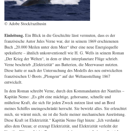
© Adobe Stock/razihusin
Einleitung.
Ein Blick in die Geschichte lässt vermuten, dass es der
französische Autor Jules Verne war, der in seinem 1869 erschienenen
Buch „20.000 Meilen unter dem Meer“ über eine neue Energiequelle
spekulierte – ähnlich unkonventionell wie H. G. Wells in seinem Roman
„Der Krieg der Welten“, in dem er über interplanetare Flüge schrieb.
Verne beschrieb „Elektrizität“ aus Batterien, die Meerwasser nutzten.
Diese hatte er nach der Untersuchung des Modells des neu entwickelten
französischen U-Boots „Plongeur“ auf der Weltausstellung 1867
entwickelt.
In dem Roman schreibt Verne, durch den Kommandanten der Nautilus –
Kapitän Nemo: „Es gibt eine mächtige, gehorsame, schnelle und
mühelose Kraft, die sich für jeden Zweck nutzen lässt und an Bord
meines Schiffes uneingeschränkt herrscht. Sie bewirkt alles. Sie erleuchtet
mich, sie wärmt mich, sie ist die Seele meiner mechanischen Ausrüstung.
Diese Kraft ist Elektrizität.“ Kapitän Nemo fügt hinzu: „Ich verdanke
alles dem Ozean; er erzeugt Elektrizität, und Elektrizität verleiht der