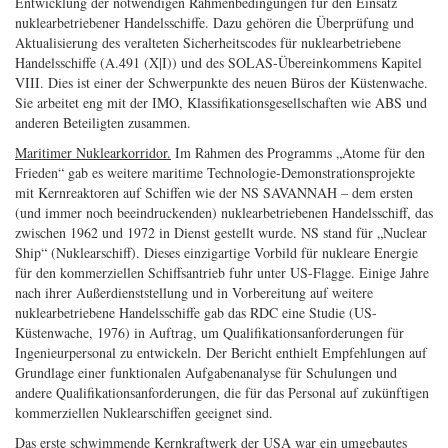
Entwicklung der notwendigen Rahmenbedingungen für den Einsatz
nuklearbetriebener Handelsschiffe. Dazu gehören die Überprüfung und
Aktualisierung des veralteten Sicherheitscodes für nuklearbetriebene
Handelsschiffe (A.491 (X|I)) und des SOLAS-Übereinkommens Kapitel
VIII. Dies ist einer der Schwerpunkte des neuen Büros der Küstenwache.
Sie arbeitet eng mit der IMO, Klassifikationsgesellschaften wie ABS und
anderen Beteiligten zusammen.
Maritimer Nuklearkorridor.
Im Rahmen des Programms „Atome für den
Frieden“ gab es weitere maritime Technologie-Demonstrationsprojekte
mit Kernreaktoren auf Schiffen wie der NS SAVANNAH – dem ersten
(und immer noch beeindruckenden) nuklearbetriebenen Handelsschiff, das
zwischen 1962 und 1972 in Dienst gestellt wurde. NS stand für „Nuclear
Ship“ (Nuklearschiff). Dieses einzigartige Vorbild für nukleare Energie
für den kommerziellen Schiffsantrieb fuhr unter US-Flagge. Einige Jahre
nach ihrer Außerdienststellung und in Vorbereitung auf weitere
nuklearbetriebene Handelsschiffe gab das RDC eine Studie (US-
Küstenwache, 1976) in Auftrag, um Qualifikationsanforderungen für
Ingenieurpersonal zu entwickeln. Der Bericht enthielt Empfehlungen auf
Grundlage einer funktionalen Aufgabenanalyse für Schulungen und
andere Qualifikationsanforderungen, die für das Personal auf zukünftigen
kommerziellen Nuklearschiffen geeignet sind.
Das erste schwimmende Kernkraftwerk der USA war ein umgebautes