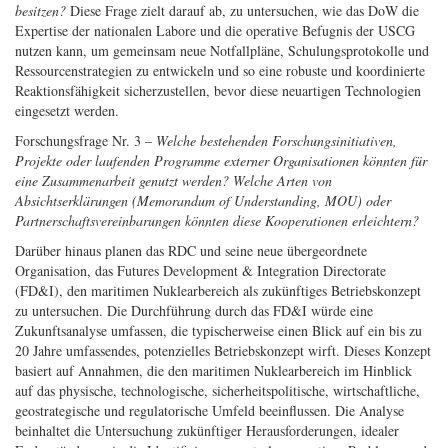
besitzen?
Diese Frage zielt darauf ab, zu untersuchen, wie das DoW die
Expertise der nationalen Labore und die operative Befugnis der USCG
nutzen kann, um gemeinsam neue Notfallpläne, Schulungsprotokolle und
Ressourcenstrategien zu entwickeln und so eine robuste und koordinierte
Reaktionsfähigkeit sicherzustellen, bevor diese neuartigen Technologien
eingesetzt werden.
Forschungsfrage Nr. 3 –
Welche bestehenden Forschungsinitiativen,
Projekte oder laufenden Programme externer Organisationen könnten für
eine Zusammenarbeit genutzt werden? Welche Arten von
Absichtserklärungen (Memorandum of Understanding, MOU) oder
Partnerschaftsvereinbarungen könnten diese Kooperationen erleichtern?
Darüber hinaus planen das RDC und seine neue übergeordnete
Organisation, das Futures Development & Integration Directorate
(FD&I), den maritimen Nuklearbereich als zukünftiges Betriebskonzept
zu untersuchen. Die Durchführung durch das FD&I würde eine
Zukunftsanalyse umfassen, die typischerweise einen Blick auf ein bis zu
20 Jahre umfassendes, potenzielles Betriebskonzept wirft. Dieses Konzept
basiert auf Annahmen, die den maritimen Nuklearbereich im Hinblick
auf das physische, technologische, sicherheitspolitische, wirtschaftliche,
geostrategische und regulatorische Umfeld beeinflussen. Die Analyse
beinhaltet die Untersuchung zukünftiger Herausforderungen, idealer