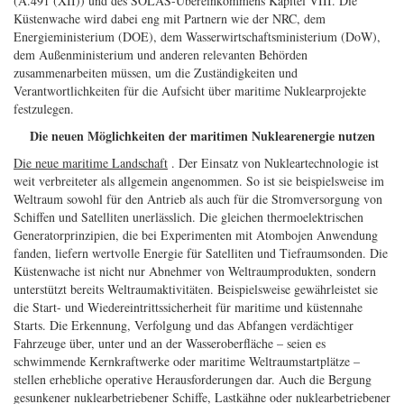
(A.491 (XII)) und des SOLAS-Übereinkommens Kapitel VIII. Die
Küstenwache wird dabei eng mit Partnern wie der NRC, dem
Energieministerium (DOE), dem Wasserwirtschaftsministerium (DoW),
dem Außenministerium und anderen relevanten Behörden
zusammenarbeiten müssen, um die Zuständigkeiten und
Verantwortlichkeiten für die Aufsicht über maritime Nuklearprojekte
festzulegen.
Die neuen Möglichkeiten der maritimen Nuklearenergie nutzen
Die neue maritime Landschaft
. Der Einsatz von Nukleartechnologie ist
weit verbreiteter als allgemein angenommen. So ist sie beispielsweise im
Weltraum sowohl für den Antrieb als auch für die Stromversorgung von
Schiffen und Satelliten unerlässlich. Die gleichen thermoelektrischen
Generatorprinzipien, die bei Experimenten mit Atombojen Anwendung
fanden, liefern wertvolle Energie für Satelliten und Tiefraumsonden. Die
Küstenwache ist nicht nur Abnehmer von Weltraumprodukten, sondern
unterstützt bereits Weltraumaktivitäten. Beispielsweise gewährleistet sie
die Start- und Wiedereintrittssicherheit für maritime und küstennahe
Starts. Die Erkennung, Verfolgung und das Abfangen verdächtiger
Fahrzeuge über, unter und an der Wasseroberfläche – seien es
schwimmende Kernkraftwerke oder maritime Weltraumstartplätze –
stellen erhebliche operative Herausforderungen dar. Auch die Bergung
gesunkener nuklearbetriebener Schiffe, Lastkähne oder nuklearbetriebener