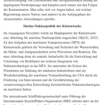
Stromversorgung von Leuchttürmen und Navigationsbaken entlang der
abgelegenen Nordostpassage und kämpfen noch immer mit den Folgen
der Kontamination. Man sollte sich vor Augen halten, mit welcher
Begeisterung unsere Nation (und andere) in der Anfangsphase des
Atomzeitalters Anwendungen erprobte.
Marine-Nuklearpolitik der Küstenwache.
Im vergangenen November wurde im Hauptquartier der Küstenwache
eine Abteilung für maritime Nuklearpolitik eingerichtet (MyCG, 2025).
Zu den Aufgaben des maritimen Transportsystems (MTS) der
Küstenwache gehören die Verwaltung und Sicherheit der Wasserstraßen,
die Hafen- und Anlagensicherheit sowie Prävention und Reaktion. Die
neue Abteilung dient als zentrale Anlaufstelle für die Entwicklung und
Umsetzung von Richtlinien zur sicheren Integration von
Nukleartechnologie in das MTS. Sie unterstützt die Erlasse des
Präsidenten zur Stärkung der nuklearen Industriebasis und zur
Wiederherstellung der maritimen Vormachtstellung der USA durch die
Förderung von Innovationen und die Gewährleistung der
verantwortungsvollen Entwicklung fortschrittlicher Nukleartechnologien
im maritimen Sektor.
Die internationale Schifffahrtsgemeinschaft unter Führung der
Internationalen Seeschifffahrts-Organisation (IMO) arbeitet aktiv an der