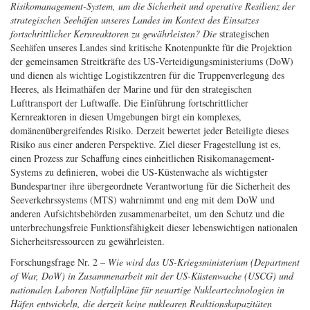
Risikomanagement-System, um die Sicherheit und operative Resilienz der
strategischen Seehäfen unseres Landes im Kontext des Einsatzes
fortschrittlicher Kernreaktoren zu gewährleisten? Die
strategischen
Seehäfen unseres Landes sind kritische Knotenpunkte für die Projektion
der gemeinsamen Streitkräfte des US-Verteidigungsministeriums (DoW)
und dienen als wichtige Logistikzentren für die Truppenverlegung des
Heeres, als Heimathäfen der Marine und für den strategischen
Lufttransport der Luftwaffe. Die Einführung fortschrittlicher
Kernreaktoren in diesen Umgebungen birgt ein komplexes,
domänenübergreifendes Risiko. Derzeit bewertet jeder Beteiligte dieses
Risiko aus einer anderen Perspektive. Ziel dieser Fragestellung ist es,
einen Prozess zur Schaffung eines einheitlichen Risikomanagement-
Systems zu definieren, wobei die US-Küstenwache als wichtigster
Bundespartner ihre übergeordnete Verantwortung für die Sicherheit des
Seeverkehrssystems (MTS) wahrnimmt und eng mit dem DoW und
anderen Aufsichtsbehörden zusammenarbeitet, um den Schutz und die
unterbrechungsfreie Funktionsfähigkeit dieser lebenswichtigen nationalen
Sicherheitsressourcen zu gewährleisten.
Forschungsfrage Nr. 2 –
Wie wird das US-Kriegsministerium (Department
of War, DoW) in Zusammenarbeit mit der US-Küstenwache (USCG) und
nationalen Laboren Notfallpläne für neuartige Nukleartechnologien in
Häfen entwickeln, die derzeit keine nuklearen Reaktionskapazitäten