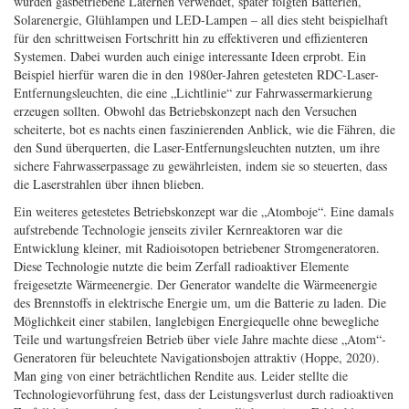
wurden gasbetriebene Laternen verwendet, später folgten Batterien,
Solarenergie, Glühlampen und LED-Lampen – all dies steht beispielhaft
für den schrittweisen Fortschritt hin zu effektiveren und effizienteren
Systemen. Dabei wurden auch einige interessante Ideen erprobt. Ein
Beispiel hierfür waren die in den 1980er-Jahren getesteten RDC-Laser-
Entfernungsleuchten, die eine „Lichtlinie“ zur Fahrwassermarkierung
erzeugen sollten. Obwohl das Betriebskonzept nach den Versuchen
scheiterte, bot es nachts einen faszinierenden Anblick, wie die Fähren, die
den Sund überquerten, die Laser-Entfernungsleuchten nutzten, um ihre
sichere Fahrwasserpassage zu gewährleisten, indem sie so steuerten, dass
die Laserstrahlen über ihnen blieben.
Ein weiteres getestetes Betriebskonzept war die „Atomboje“. Eine damals
aufstrebende Technologie jenseits ziviler Kernreaktoren war die
Entwicklung kleiner, mit Radioisotopen betriebener Stromgeneratoren.
Diese Technologie nutzte die beim Zerfall radioaktiver Elemente
freigesetzte Wärmeenergie. Der Generator wandelte die Wärmeenergie
des Brennstoffs in elektrische Energie um, um die Batterie zu laden. Die
Möglichkeit einer stabilen, langlebigen Energiequelle ohne bewegliche
Teile und wartungsfreien Betrieb über viele Jahre machte diese „Atom“-
Generatoren für beleuchtete Navigationsbojen attraktiv (Hoppe, 2020).
Man ging von einer beträchtlichen Rendite aus. Leider stellte die
Technologievorführung fest, dass der Leistungsverlust durch radioaktiven