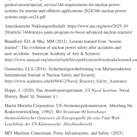
guides/current/special_service/346-requirements-for-nuclear-power-
systems-for-marine-and-offshore-applications-2024/346-nuclear-power-
systems-reqts-oct24.pdf
Amerikanische Nukleargesellschaft. https://www.ans.org/news/2025-10-
20/article-7468/armys-janus-program-to-boost-advanced-nuclear-reactors/
Blandford, ED, & May, MM (2012). Lessons learned from “lessons
learned”: The evolution of nuclear power safety after accidents and
near‑accidents. American Academy of Arts & Sciences.
https://www.amacad.org/sites/default/files/publication/downloads/lessonsLea
Guimarães, LLS (2014). Sicherheitsgewährleistung von Marinereaktoren.
International Journal of Nuclear Safety and Security.
https://www.academia.edu/6096812/Naval_Reactors_Safety_Assurance
Hoppe, J. (2020). Das Atombojenexperiment.
US Naval Institute.
Naval
History, Band 34, Nummer 4.)
Martin Marietta Corporation. US-Atomenergiekommission. Abteilung für
Reaktorentwicklung. (1962).
Mit Strontium-90 betriebener
thermoelektrischer Generator als Energiequelle für eine Fünf-Watt-
Leuchtboje der US-Küstenwache: Abschlussbericht.
MIT Maritime Consortium, Ports, Infrastructure, and Safety. (2025).