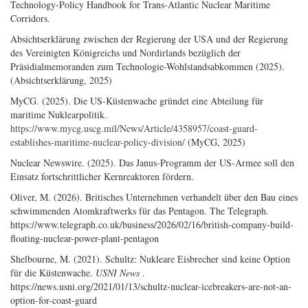
Technology-Policy Handbook for Trans-Atlantic Nuclear Maritime
Corridors.
Absichtserklärung zwischen der Regierung der USA und der Regierung
des Vereinigten Königreichs und Nordirlands bezüglich der
Präsidialmemoranden zum Technologie-Wohlstandsabkommen (2025).
(Absichtserklärung, 2025)
MyCG. (2025). Die US-Küstenwache gründet eine Abteilung für
maritime Nuklearpolitik.
https://www.mycg.uscg.mil/News/Article/4358957/coast-guard-
establishes-maritime-nuclear-policy-division/
(MyCG, 2025)
Nuclear Newswire. (2025). Das Janus-Programm der US-Armee soll den
Einsatz fortschrittlicher Kernreaktoren fördern.
Oliver, M. (2026). Britisches Unternehmen verhandelt über den Bau eines
schwimmenden Atomkraftwerks für das Pentagon. The Telegraph.
https://www.telegraph.co.uk/business/2026/02/16/british-company-build-
floating-nuclear-power-plant-pentagon
Shelbourne, M. (2021). Schultz: Nukleare Eisbrecher sind keine Option
für die Küstenwache.
USNI News
.
https://news.usni.org/2021/01/13/schultz-nuclear-icebreakers-are-not-an-
option-for-coast-guard