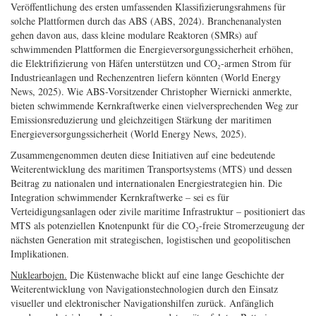
Veröffentlichung des ersten umfassenden Klassifizierungsrahmens für
solche Plattformen durch das ABS (ABS, 2024). Branchenanalysten
gehen davon aus, dass kleine modulare Reaktoren (SMRs) auf
schwimmenden Plattformen die Energieversorgungssicherheit erhöhen,
die Elektrifizierung von Häfen unterstützen und CO₂-armen Strom für
Industrieanlagen und Rechenzentren liefern könnten (World Energy
News, 2025). Wie ABS-Vorsitzender Christopher Wiernicki anmerkte,
bieten schwimmende Kernkraftwerke einen vielversprechenden Weg zur
Emissionsreduzierung und gleichzeitigen Stärkung der maritimen
Energieversorgungssicherheit (World Energy News, 2025).
Zusammengenommen deuten diese Initiativen auf eine bedeutende
Weiterentwicklung des maritimen Transportsystems (MTS) und dessen
Beitrag zu nationalen und internationalen Energiestrategien hin. Die
Integration schwimmender Kernkraftwerke – sei es für
Verteidigungsanlagen oder zivile maritime Infrastruktur – positioniert das
MTS als potenziellen Knotenpunkt für die CO₂-freie Stromerzeugung der
nächsten Generation mit strategischen, logistischen und geopolitischen
Implikationen.
Nuklearbojen.
Die Küstenwache blickt auf eine lange Geschichte der
Weiterentwicklung von Navigationstechnologien durch den Einsatz
visueller und elektronischer Navigationshilfen zurück. Anfänglich