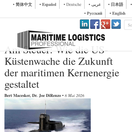
• 简体中文
• Español
• عربى
• 日本語
• Deutsche
• Русский
• English
Am Steuer: Wie die US-
Küstenwache die Zukunft
der maritimen Kernenergie
gestaltet
Bert Macesker, Dr. Joe DiRenzo
•
6 Mai 2026