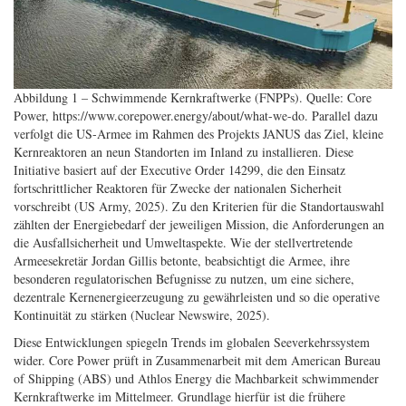
Abbildung 1 – Schwimmende Kernkraftwerke (FNPPs). Quelle: Core
Power, https://www.corepower.energy/about/what-we-do.
Parallel dazu
verfolgt die US-Armee im Rahmen des Projekts JANUS das Ziel, kleine
Kernreaktoren an neun Standorten im Inland zu installieren. Diese
Initiative basiert auf der Executive Order 14299, die den Einsatz
fortschrittlicher Reaktoren für Zwecke der nationalen Sicherheit
vorschreibt (US Army, 2025). Zu den Kriterien für die Standortauswahl
zählten der Energiebedarf der jeweiligen Mission, die Anforderungen an
die Ausfallsicherheit und Umweltaspekte. Wie der stellvertretende
Armeesekretär Jordan Gillis betonte, beabsichtigt die Armee, ihre
besonderen regulatorischen Befugnisse zu nutzen, um eine sichere,
dezentrale Kernenergieerzeugung zu gewährleisten und so die operative
Kontinuität zu stärken (Nuclear Newswire, 2025).
Diese Entwicklungen spiegeln Trends im globalen Seeverkehrssystem
wider. Core Power prüft in Zusammenarbeit mit dem American Bureau
of Shipping (ABS) und Athlos Energy die Machbarkeit schwimmender
Kernkraftwerke im Mittelmeer. Grundlage hierfür ist die frühere