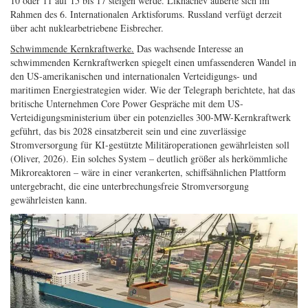
10 oder 11 auf 15 bis 17 steigen werde. Likhachev äußerte sich im
Rahmen des 6. Internationalen Arktisforums. Russland verfügt derzeit
über acht nuklearbetriebene Eisbrecher.
Schwimmende Kernkraftwerke.
Das wachsende Interesse an
schwimmenden Kernkraftwerken spiegelt einen umfassenderen Wandel in
den US-amerikanischen und internationalen Verteidigungs- und
maritimen Energiestrategien wider. Wie der Telegraph berichtete, hat das
britische Unternehmen Core Power Gespräche mit dem US-
Verteidigungsministerium über ein potenzielles 300-MW-Kernkraftwerk
geführt, das bis 2028 einsatzbereit sein und eine zuverlässige
Stromversorgung für KI-gestützte Militäroperationen gewährleisten soll
(Oliver, 2026). Ein solches System – deutlich größer als herkömmliche
Mikroreaktoren – wäre in einer verankerten, schiffsähnlichen Plattform
untergebracht, die eine unterbrechungsfreie Stromversorgung
gewährleisten kann.