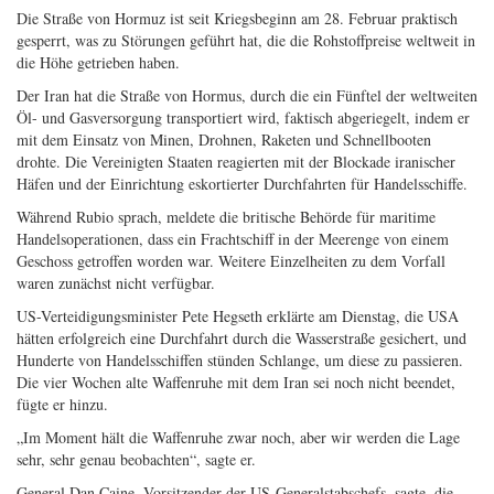
Die Straße von Hormuz ist seit Kriegsbeginn am 28. Februar praktisch
gesperrt, was zu Störungen geführt hat, die die Rohstoffpreise weltweit in
die Höhe getrieben haben.
Der Iran hat die Straße von Hormus, durch die ein Fünftel der weltweiten
Öl- und Gasversorgung transportiert wird, faktisch abgeriegelt, indem er
mit dem Einsatz von Minen, Drohnen, Raketen und Schnellbooten
drohte. Die Vereinigten Staaten reagierten mit der Blockade iranischer
Häfen und der Einrichtung eskortierter Durchfahrten für Handelsschiffe.
Während Rubio sprach, meldete die britische Behörde für maritime
Handelsoperationen, dass ein Frachtschiff in der Meerenge von einem
Geschoss getroffen worden war. Weitere Einzelheiten zu dem Vorfall
waren zunächst nicht verfügbar.
US-Verteidigungsminister Pete Hegseth erklärte am Dienstag, die USA
hätten erfolgreich eine Durchfahrt durch die Wasserstraße gesichert, und
Hunderte von Handelsschiffen stünden Schlange, um diese zu passieren.
Die vier Wochen alte Waffenruhe mit dem Iran sei noch nicht beendet,
fügte er hinzu.
„Im Moment hält die Waffenruhe zwar noch, aber wir werden die Lage
sehr, sehr genau beobachten“, sagte er.
General Dan Caine, Vorsitzender der US-Generalstabschefs, sagte, die