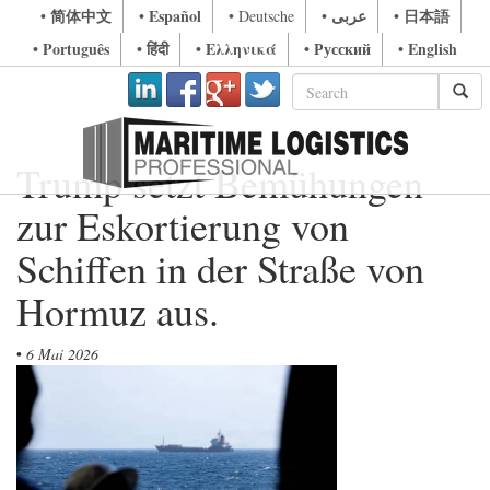
• 简体中文
• Español
• عربى
• 日本語
• Deutsche
• Português
• हिंदी
• Ελληνικά
• Русский
• English
Trump setzt Bemühungen
zur Eskortierung von
Schiffen in der Straße von
Hormuz aus.
•
6 Mai 2026