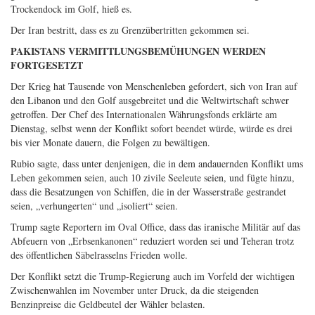
Trockendock im Golf, hieß es.
Der Iran bestritt, dass es zu Grenzübertritten gekommen sei.
PAKISTANS VERMITTLUNGSBEMÜHUNGEN WERDEN
FORTGESETZT
Der Krieg hat Tausende von Menschenleben gefordert, sich von Iran auf
den Libanon und den Golf ausgebreitet und die Weltwirtschaft schwer
getroffen. Der Chef des Internationalen Währungsfonds erklärte am
Dienstag, selbst wenn der Konflikt sofort beendet würde, würde es drei
bis vier Monate dauern, die Folgen zu bewältigen.
Rubio sagte, dass unter denjenigen, die in dem andauernden Konflikt ums
Leben gekommen seien, auch 10 zivile Seeleute seien, und fügte hinzu,
dass die Besatzungen von Schiffen, die in der Wasserstraße gestrandet
seien, „verhungerten“ und „isoliert“ seien.
Trump sagte Reportern im Oval Office, dass das iranische Militär auf das
Abfeuern von „Erbsenkanonen“ reduziert worden sei und Teheran trotz
des öffentlichen Säbelrasselns Frieden wolle.
Der Konflikt setzt die Trump-Regierung auch im Vorfeld der wichtigen
Zwischenwahlen im November unter Druck, da die steigenden
Benzinpreise die Geldbeutel der Wähler belasten.