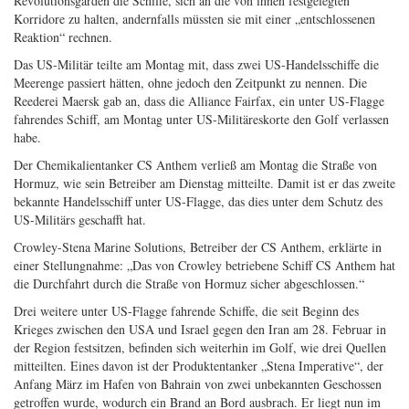
Revolutionsgarden die Schiffe, sich an die von ihnen festgelegten
Korridore zu halten, andernfalls müssten sie mit einer „entschlossenen
Reaktion“ rechnen.
Das US-Militär teilte am Montag mit, dass zwei US-Handelsschiffe die
Meerenge passiert hätten, ohne jedoch den Zeitpunkt zu nennen. Die
Reederei Maersk gab an, dass die Alliance Fairfax, ein unter US-Flagge
fahrendes Schiff, am Montag unter US-Militäreskorte den Golf verlassen
habe.
Der Chemikalientanker CS Anthem verließ am Montag die Straße von
Hormuz, wie sein Betreiber am Dienstag mitteilte. Damit ist er das zweite
bekannte Handelsschiff unter US-Flagge, das dies unter dem Schutz des
US-Militärs geschafft hat.
Crowley-Stena Marine Solutions, Betreiber der CS Anthem, erklärte in
einer Stellungnahme: „Das von Crowley betriebene Schiff CS Anthem hat
die Durchfahrt durch die Straße von Hormuz sicher abgeschlossen.“
Drei weitere unter US-Flagge fahrende Schiffe, die seit Beginn des
Krieges zwischen den USA und Israel gegen den Iran am 28. Februar in
der Region festsitzen, befinden sich weiterhin im Golf, wie drei Quellen
mitteilten. Eines davon ist der Produktentanker „Stena Imperative“, der
Anfang März im Hafen von Bahrain von zwei unbekannten Geschossen
getroffen wurde, wodurch ein Brand an Bord ausbrach. Er liegt nun im