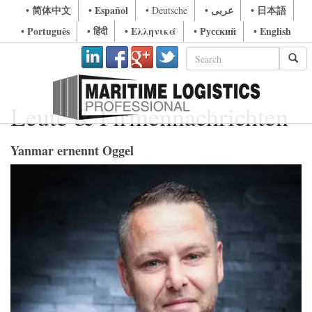
• 简体中文
• Español
• عربى
• 日本語
• Deutsche
• Português
• हिंदी
• Ελληνικά
• Русский
• English
Leute & Firmennachrichten
Yanmar ernennt Oggel