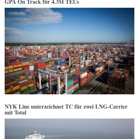
GPA On Track für 4.3M TEUs
NYK Line unterzeichnet TC für zwei LNG-Carrier
mit Total