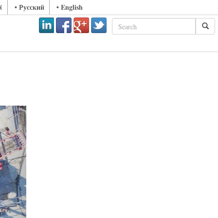
ά
• Русский
• English
ext