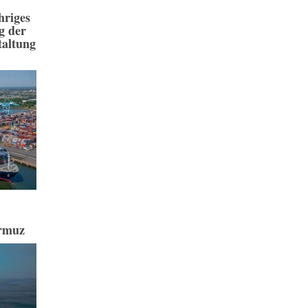
hriges
g der
taltung
ormuz