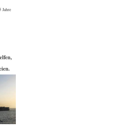
5 Jahre
lfen,
eien.