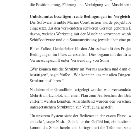
die Positionierung, Führung und Verfolgung von Maschinen
Unbekanntes beseitigen: reale Bedingungen im Vergleic
Die Software Trimble Marine Construction wurde projektüb
eingesetzt. Zu den verwendeten schweren Geräten gehörten 
davon, welches Werkzeug mit der Maschine verwendet wurde
Schiffssoftware und die Sonarausrüstung jeweils über eine pr
Blake Yaffee, Gebietsleiter für den Abrissabschnitt des Proje
Bedingungen im Fluss zu erstellen. Dies begann mit der Er
Vermessungsschiff unter Verwendung von Sonar.
„Wir können uns die Struktur im Voraus ansehen und dann 
bestätigen“, sagte Yaffee. „Wir konnten uns mit allen Dingen
Struktur ausführen.“
Nachdem eine Grundlinie festgelegt worden war, verwendet
Mehrstrahl-Echolot, um einen Plan zum Aufbrechen der Beton
entfernt werden konnten. Anschließend wurden den verschie
untergetauchten Strukturen zur Verfügung gestellt.
"In unserem System sieht der Bediener in der ersten Phase, 
abdeckt", sagte Nash. „Sobald er das Gefühl hat, ein bestimm
kommt das Sonar herein und kartografiert die Trümmer, sod