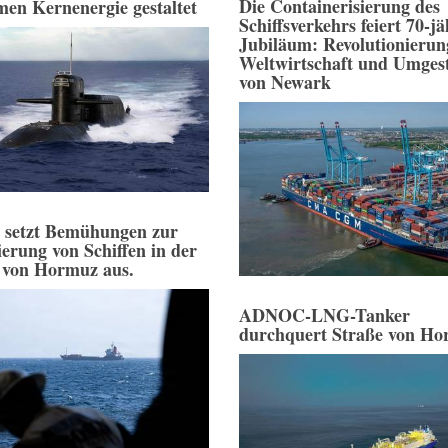
Die Containerisierung des
men Kernenergie gestaltet
Schiffsverkehrs feiert 70-jä
Jubiläum: Revolutionierun
Weltwirtschaft und Umges
von Newark
 setzt Bemühungen zur
ierung von Schiffen in der
 von Hormuz aus.
ADNOC-LNG-Tanker
durchquert Straße von H