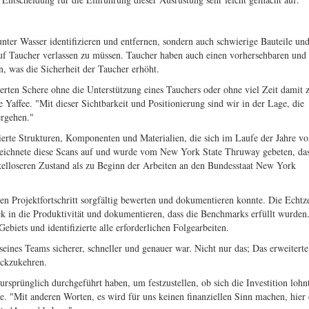
ter Wasser identifizieren und entfernen, sondern auch schwierige Bauteile un
 auf Taucher verlassen zu müssen. Taucher haben auch einen vorhersehbaren und
n, was die Sicherheit der Taucher erhöht.
rten Schere ohne die Unterstützung eines Tauchers oder ohne viel Zeit damit 
 Yaffee. "Mit dieser Sichtbarkeit und Positionierung sind wir in der Lage, die
ergehen."
ierte Strukturen, Komponenten und Materialien, die sich im Laufe der Jahre vo
zeichnete diese Scans auf und wurde vom New York State Thruway gebeten, das
kelloseren Zustand als zu Beginn der Arbeiten an den Bundesstaat New York
en Projektfortschritt sorgfältig bewerten und dokumentieren konnte. Die Echtz
ck in die Produktivität und dokumentieren, dass die Benchmarks erfüllt wurden
biets und identifizierte alle erforderlichen Folgearbeiten.
seines Teams sicherer, schneller und genauer war. Nicht nur das; Das erweitert
ückzukehren.
rsprünglich durchgeführt haben, um festzustellen, ob sich die Investition lohn
ee. "Mit anderen Worten, es wird für uns keinen finanziellen Sinn machen, hier