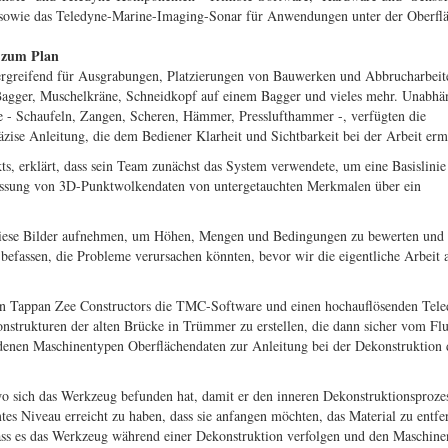
 sowie das Teledyne-Marine-Imaging-Sonar für Anwendungen unter der Oberflä
h zum Plan
ergreifend für Ausgrabungen, Platzierungen von Bauwerken und Abbrucharbeit
Bagger, Muschelkräne, Schneidkopf auf einem Bagger und vieles mehr. Unabhä
 - Schaufeln, Zangen, Scheren, Hämmer, Presslufthammer -, verfügten die
äzise Anleitung, die dem Bediener Klarheit und Sichtbarkeit bei der Arbeit erm
kts, erklärt, dass sein Team zunächst das System verwendete, um eine Basislinie
fassung von 3D-Punktwolkendaten von untergetauchten Merkmalen über ein
diese Bilder aufnehmen, um Höhen, Mengen und Bedingungen zu bewerten und
 befassen, die Probleme verursachen könnten, bevor wir die eigentliche Arbeit 
en Tappan Zee Constructors die TMC-Software und einen hochauflösenden Tele
strukturen der alten Brücke in Trümmer zu erstellen, die dann sicher vom Fl
denen Maschinentypen Oberflächendaten zur Anleitung bei der Dekonstruktion 
wo sich das Werkzeug befunden hat, damit er den inneren Dekonstruktionsprozes
tes Niveau erreicht zu haben, dass sie anfangen möchten, das Material zu entfe
ass es das Werkzeug während einer Dekonstruktion verfolgen und den Maschine