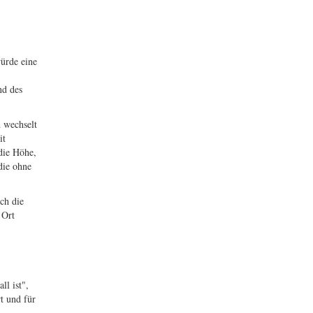
würde eine
nd des
d wechselt
it
die Höhe,
die ohne
ch die
 Ort
ll ist",
t und für