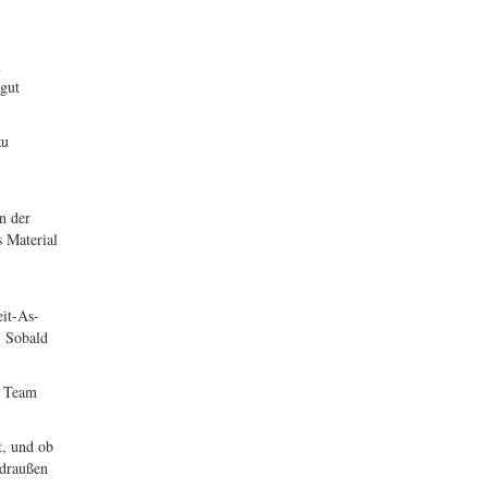
d
 gut
zu
n der
 Material
eit-As-
. Sobald
e Team
t, und ob
 draußen