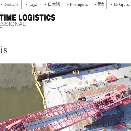
• عربى
• 日本語
• Português
• हिंदी
• Ελληνικ
• Deutsche
is
N