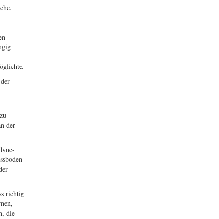
che.
en
ngig
öglichte.
 der
 zu
an der
dyne-
ussboden
der
s richtig
rnen,
n, die