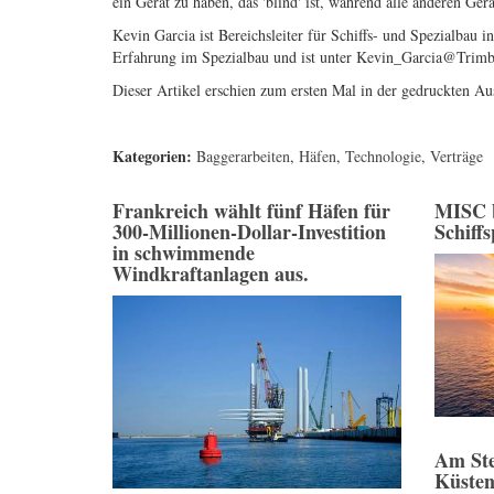
ein Gerät zu haben, das 'blind' ist, während alle anderen Ger
Kevin Garcia ist Bereichsleiter für Schiffs- und Spezialbau
Erfahrung im Spezialbau und ist unter
Kevin_Garcia@Trimb
Dieser Artikel erschien zum ersten Mal in der gedruckten A
Kategorien:
Baggerarbeiten
,
Häfen
,
Technologie
,
Verträge
Frankreich wählt fünf Häfen für
MISC 
300-Millionen-Dollar-Investition
Schiff
in schwimmende
Windkraftanlagen aus.
Am Ste
Küsten