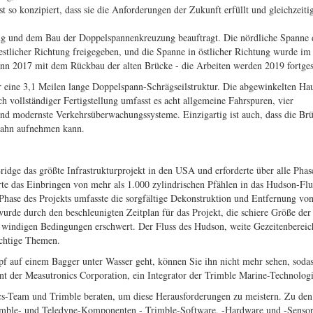
so konzipiert, dass sie die Anforderungen der Zukunft erfüllt und gleichzeiti
ng und dem Bau der Doppelspannenkreuzung beauftragt. Die nördliche Spanne 
stlicher Richtung freigegeben, und die Spanne in östlicher Richtung wurde im
ann 2017 mit dem Rückbau der alten Brücke - die Arbeiten werden 2019 fortges
ber eine 3,1 Meilen lange Doppelspann-Schrägseilstruktur. Die abgewinkelten H
ch vollständiger Fertigstellung umfasst es acht allgemeine Fahrspuren, vier
d modernste Verkehrsüberwachungssysteme. Einzigartig ist auch, dass die Brü
bahn aufnehmen kann.
ge das größte Infrastrukturprojekt in den USA und erforderte über alle Phas
te das Einbringen von mehr als 1.000 zylindrischen Pfählen in das Hudson-Flus
e Phase des Projekts umfasste die sorgfältige Dekonstruktion und Entfernung vo
rde durch den beschleunigten Zeitplan für das Projekt, die schiere Größe der
e windigen Bedingungen erschwert. Der Fluss des Hudson, weite Gezeitenbereic
ichtige Themen.
f auf einem Bagger unter Wasser geht, können Sie ihn nicht mehr sehen, sodas
ent der Measutronics Corporation, ein Integrator der Trimble Marine-Technologi
cs-Team und Trimble beraten, um diese Herausforderungen zu meistern. Zu den
rimble- und Teledyne-Komponenten - Trimble-Software, -Hardware und -Sensor