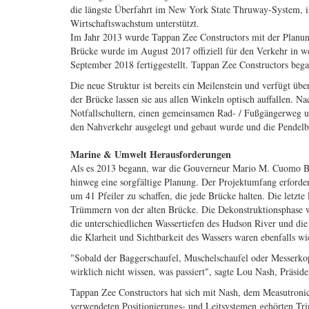
die längste Überfahrt im New York State Thruway-System, ist 
Wirtschaftswachstum unterstützt.
Im Jahr 2013 wurde Tappan Zee Constructors mit der Planu
Brücke wurde im August 2017 offiziell für den Verkehr in we
September 2018 fertiggestellt. Tappan Zee Constructors beg
Die neue Struktur ist bereits ein Meilenstein und verfügt ü
der Brücke lassen sie aus allen Winkeln optisch auffallen. Na
Notfallschultern, einen gemeinsamen Rad- / Fußgängerweg un
den Nahverkehr ausgelegt und gebaut wurde und die Pendel
Marine & Umwelt Herausforderungen
Als es 2013 begann, war die Gouverneur Mario M. Cuomo Brid
hinweg eine sorgfältige Planung. Der Projektumfang erforder
um 41 Pfeiler zu schaffen, die jede Brücke halten. Die letzt
Trümmern von der alten Brücke. Die Dekonstruktionsphase wu
die unterschiedlichen Wassertiefen des Hudson River und di
die Klarheit und Sichtbarkeit des Wassers waren ebenfalls w
"Sobald der Baggerschaufel, Muschelschaufel oder Messerkop
wirklich nicht wissen, was passiert", sagte Lou Nash, Präsid
Tappan Zee Constructors hat sich mit Nash, dem Measutroni
verwendeten Positionierungs- und Leitsystemen gehörten T