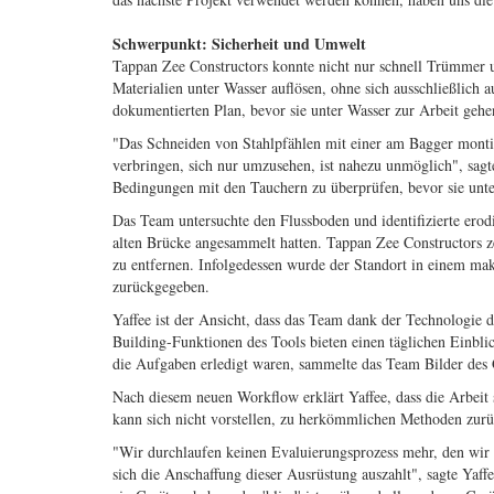
Schwerpunkt: Sicherheit und Umwelt
Tappan Zee Constructors konnte nicht nur schnell Trümmer un
Materialien unter Wasser auflösen, ohne sich ausschließlich
dokumentierten Plan, bevor sie unter Wasser zur Arbeit gehe
"Das Schneiden von Stahlpfählen mit einer am Bagger montie
verbringen, sich nur umzusehen, ist nahezu unmöglich", sagte
Bedingungen mit den Tauchern zu überprüfen, bevor sie unt
Das Team untersuchte den Flussboden und identifizierte erod
alten Brücke angesammelt hatten. Tappan Zee Constructors 
zu entfernen. Infolgedessen wurde der Standort in einem ma
zurückgegeben.
Yaffee ist der Ansicht, dass das Team dank der Technologie d
Building-Funktionen des Tools bieten einen täglichen Einbli
die Aufgaben erledigt waren, sammelte das Team Bilder des Ge
Nach diesem neuen Workflow erklärt Yaffee, dass die Arbeit 
kann sich nicht vorstellen, zu herkömmlichen Methoden zur
"Wir durchlaufen keinen Evaluierungsprozess mehr, den wir u
sich die Anschaffung dieser Ausrüstung auszahlt", sagte Yaff