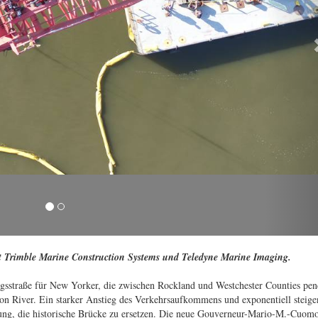
t Trimble Marine Construction Systems und Teledyne Marine Imaging.
ngsstraße für New Yorker, die zwischen Rockland und Westchester Counties pen
on River. Ein starker Anstieg des Verkehrsaufkommens und exponentiell steig
dung, die historische Brücke zu ersetzen. Die neue Gouverneur-Mario-M.-Cuom