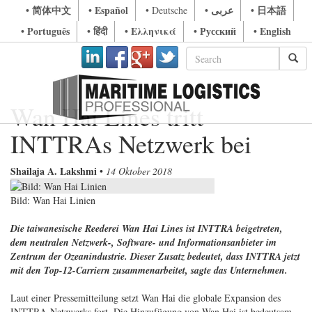
• 简体中文
• Español
• عربى
• 日本語
• Deutsche
• Português
• हिंदी
• Ελληνικά
• Русский
• English
Wan Hai Lines tritt
INTTRAs Netzwerk bei
Shailaja A. Lakshmi
•
14 Oktober 2018
Bild: Wan Hai Linien
Die taiwanesische Reederei Wan Hai Lines ist INTTRA beigetreten,
dem neutralen Netzwerk-, Software- und Informationsanbieter im
Zentrum der Ozeanindustrie. Dieser Zusatz bedeutet, dass INTTRA jetzt
mit den Top-12-Carriern zusammenarbeitet, sagte das Unternehmen.
Laut einer Pressemitteilung setzt Wan Hai die globale Expansion des
INTTRA-Netzwerks fort. Die Hinzufügung von Wan Hai ist bedeutsam,