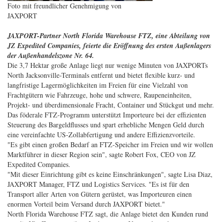
Foto mit freundlicher Genehmigung von
JAXPORT
JAXPORT-Partner North Florida Warehouse FTZ, eine Abteilung von
JZ Expedited Companies, feierte die Eröffnung des ersten Außenlagers
der Außenhandelszone Nr. 64.
Die 3,7 Hektar große Anlage liegt nur wenige Minuten von JAXPORTs
North Jacksonville-Terminals entfernt und bietet flexible kurz- und
langfristige Lagermöglichkeiten im Freien für eine Vielzahl von
Frachtgütern wie Fahrzeuge, hohe und schwere, Raupeneinheiten,
Projekt- und überdimensionale Fracht, Container und Stückgut und mehr.
Das föderale FTZ-Programm unterstützt Importeure bei der effizienten
Steuerung des Bargeldflusses und spart erhebliche Mengen Geld durch
eine vereinfachte US-Zollabfertigung und andere Effizienzvorteile.
"Es gibt einen großen Bedarf an FTZ-Speicher im Freien und wir wollen
Marktführer in dieser Region sein", sagte Robert Fox, CEO von JZ
Expedited Companies.
"Mit dieser Einrichtung gibt es keine Einschränkungen", sagte Lisa Diaz,
JAXPORT Manager, FTZ und Logistics Services. "Es ist für den
Transport aller Arten von Gütern gerüstet, was Importeuren einen
enormen Vorteil beim Versand durch JAXPORT bietet."
North Florida Warehouse FTZ sagt, die Anlage bietet den Kunden rund