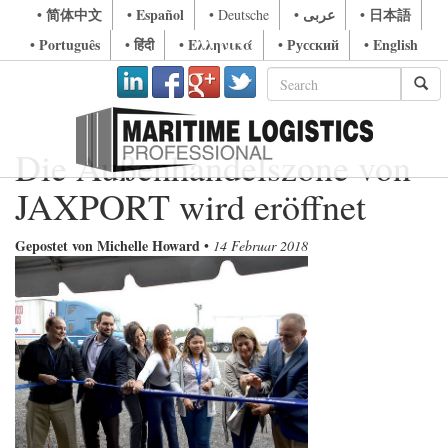
• 简体中文
• Español
• عربى
• 日本語
• Deutsche
• Português
• हिंदी
• Ελληνικά
• Русский
• English
Die Außenhandelszone von
JAXPORT wird eröffnet
Gepostet von Michelle Howard
•
14 Februar 2018