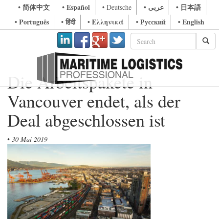
• 简体中文
• Español
• عربى
• 日本語
• Deutsche
• Português
• हिंदी
• Ελληνικά
• Русский
• English
Die Arbeitspakete in
Vancouver endet, als der
Deal abgeschlossen ist
•
30 Mai 2019