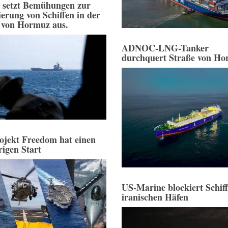
 setzt Bemühungen zur
ierung von Schiffen in der
 von Hormuz aus.
ADNOC-LNG-Tanker
durchquert Straße von H
ojekt Freedom hat einen
rigen Start
US-Marine blockiert Schiff
iranischen Häfen