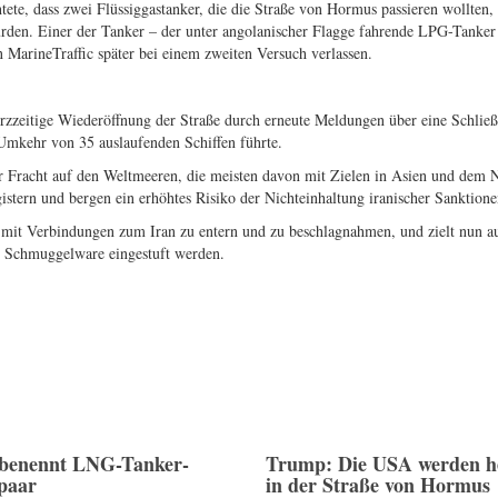
tete, dass zwei Flüssiggastanker, die die Straße von Hormus passieren wollten,
urden. Einer der Tanker – der unter angolanischer Flagge fahrende LPG-Tanke
 MarineTraffic später bei einem zweiten Versuch verlassen.
rzzeitige Wiederöffnung der Straße durch erneute Meldungen über eine Schlie
Umkehr von 35 auslaufenden Schiffen führte.
her Fracht auf den Weltmeeren, die meisten davon mit Zielen in Asien und dem 
gistern und bergen ein erhöhtes Risiko der Nichteinhaltung iranischer Sanktione
e mit Verbindungen zum Iran zu entern und zu beschlagnahmen, und zielt nun a
e Schmuggelware eingestuft werden.
benennt LNG-Tanker-
Trump: Die USA werden he
spaar
in der Straße von Hormus