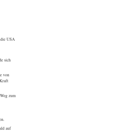
m die USA
de sich
ße von
Kraft
em Weg zum
en.
ald auf