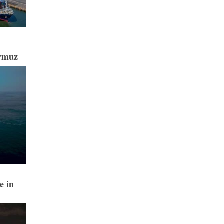
ormuz
e in