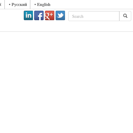
ά
• Русский
• English