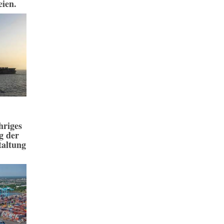
eien.
hriges
g der
taltung