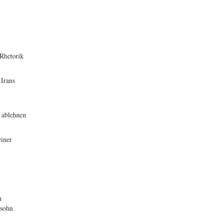
 Rhetorik
 Irans
 ablehnen
einer
n
rsohn