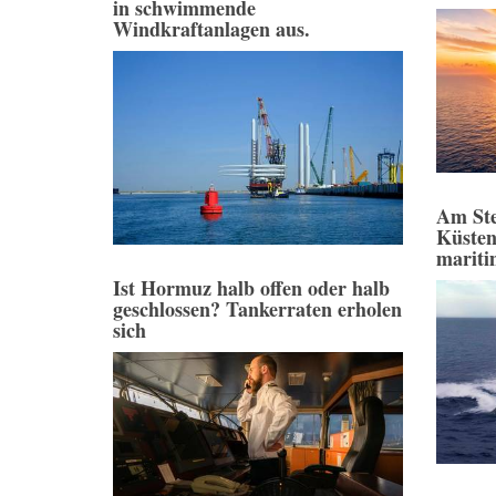
in schwimmende
Windkraftanlagen aus.
Am Ste
Küsten
mariti
Ist Hormuz halb offen oder halb
geschlossen? Tankerraten erholen
sich