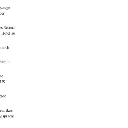
ugzeuge
der
es Serena
s Hotel zu
e nach
hichte
te
 US-
eide
en, dass
gespräche