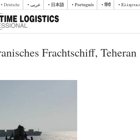
• عربى
• 日本語
• Português
• हिंदी
• Ελληνικ
• Deutsche
nisches Frachtschiff, Teheran