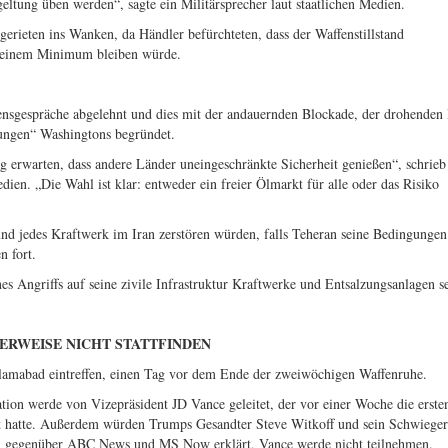
geltung üben werden“, sagte ein Militärsprecher laut staatlichen Medien.
erieten ins Wanken, da Händler befürchteten, dass der Waffenstillstand
 einem Minimum bleiben würde.
densgespräche abgelehnt und dies mit der andauernden Blockade, der drohenden
ungen“ Washingtons begründet.
g erwarten, dass andere Länder uneingeschränkte Sicherheit genießen“, schrieb
en. „Die Wahl ist klar: entweder ein freier Ölmarkt für alle oder das Risiko
nd jedes Kraftwerk im Iran zerstören würden, falls Teheran seine Bedingungen
n fort.
ines Angriffs auf seine zivile Infrastruktur Kraftwerke und Entsalzungsanlagen s
ERWEISE NICHT STATTFINDEN
lamabad eintreffen, einen Tag vor dem Ende der zweiwöchigen Waffenruhe.
tion werde von Vizepräsident JD Vance geleitet, der vor einer Woche die erste
 hatte. Außerdem würden Trumps Gesandter Steve Witkoff und sein Schwiege
ch gegenüber ABC News und MS Now erklärt, Vance werde nicht teilnehmen.