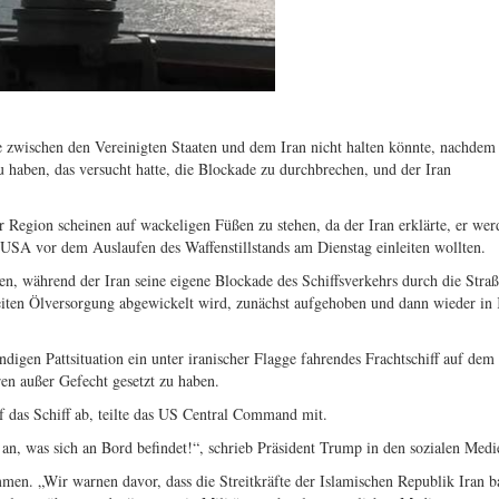
 zwischen den Vereinigten Staaten und dem Iran nicht halten könnte, nachde
zu haben, das versucht hatte, die Blockade zu durchbrechen, und der Iran
Region scheinen auf wackeligen Füßen zu stehen, da der Iran erklärte, er wer
e USA vor dem Auslaufen des Waffenstillstands am Dienstag einleiten wollten.
n, während der Iran seine eigene Blockade des Schiffsverkehrs durch die Stra
iten Ölversorgung abgewickelt wird, zunächst aufgehoben und dann wieder in 
digen Pattsituation ein unter iranischer Flagge fahrendes Frachtschiff auf d
en außer Gefecht gesetzt zu haben.
 das Schiff ab, teilte das US Central Command mit.
 an, was sich an Bord befindet!“, schrieb Präsident Trump in den sozialen Medi
ommen. „Wir warnen davor, dass die Streitkräfte der Islamischen Republik Iran b