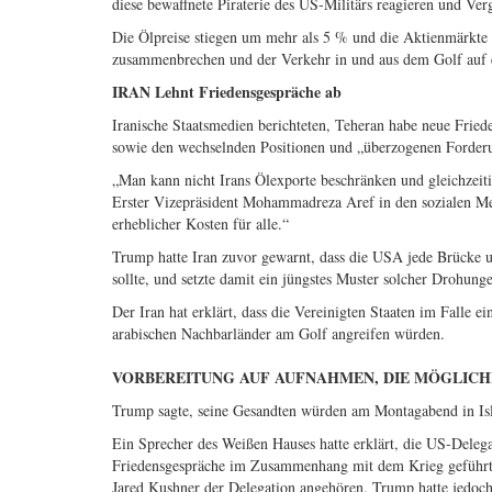
diese bewaffnete Piraterie des US-Militärs reagieren und Ver
Die Ölpreise stiegen um mehr als 5 % und die Aktienmärkte g
zusammenbrechen und der Verkehr in und aus dem Golf auf
IRAN Lehnt Friedensgespräche ab
Iranische Staatsmedien berichteten, Teheran habe neue Frie
sowie den wechselnden Positionen und „überzogenen Forder
„Man kann nicht Irans Ölexporte beschränken und gleichzeiti
Erster Vizepräsident Mohammadreza Aref in den sozialen Medi
erheblicher Kosten für alle.“
Trump hatte Iran zuvor gewarnt, dass die USA jede Brücke u
sollte, und setzte damit ein jüngstes Muster solcher Drohunge
Der Iran hat erklärt, dass die Vereinigten Staaten im Falle e
arabischen Nachbarländer am Golf angreifen würden.
VORBEREITUNG AUF AUFNAHMEN, DIE MÖGLICH
Trump sagte, seine Gesandten würden am Montagabend in Is
Ein Sprecher des Weißen Hauses hatte erklärt, die US-Delega
Friedensgespräche im Zusammenhang mit dem Krieg geführt
Jared Kushner der Delegation angehören. Trump hatte jedo