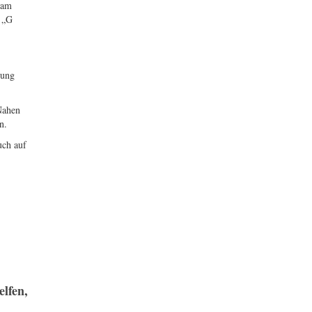
 am
r „G
ßung
Nahen
n.
uch auf
lfen,