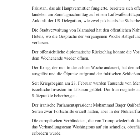
Pakistan, das als Hauptvermittler fungierte, bereitete sich 
landeten am Sonntagnachmittag auf einem Luftwaffenstützpun
Ankunft der US-Delegation, wie zwei pakistanische Sicherhei
Die Stadtverwaltung von Islamabad hat den öffentlichen Nahv
Hotels, wo die Gespräche der vergangenen Woche stattgefunden
verlassen.
Der offensichtliche diplomatische Rückschlag könnte die Vor
dem Wochenende wieder öffnen.
Der Krieg, der nun in der achten Woche andauert, hat den s
ausgelöst und die Ölpreise aufgrund der faktischen Schließu
Seit Kriegsbeginn am 28. Februar wurden Tausende von Mensc
israelische Invasion im Libanon getötet. Der Iran reagierte
Stützpunkte beherbergen.
Der iranische Parlamentspräsident Mohammad Baqer Qalibaf, d
Seiten zwar Fortschritte erzielt hätten, aber in der Nuklear
Die europäischen Verbündeten, die von Trump wiederholt dafü
das Verhandlungsteam Washingtons auf ein schnelles, oberf
erfordern würde.