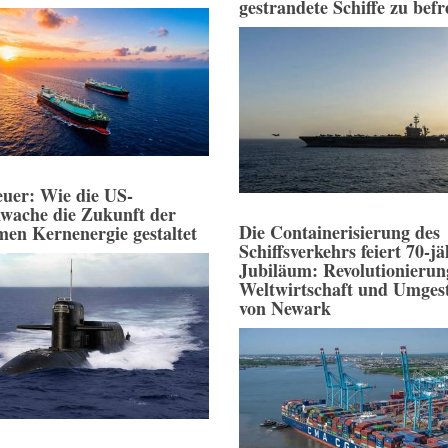
gestrandete Schiffe zu befr
uer: Wie die US-
wache die Zukunft der
Die Containerisierung des
men Kernenergie gestaltet
Schiffsverkehrs feiert 70-jä
Jubiläum: Revolutionierun
Weltwirtschaft und Umges
von Newark