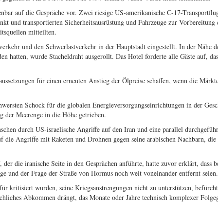
offenbar auf die Gespräche vor. Zwei riesige US-amerikanische C-17-Transportfl
kt und transportierten Sicherheitsausrüstung und Fahrzeuge zur Vorbereitung 
tsquellen mitteilten.
erkehr und den Schwerlastverkehr in der Hauptstadt eingestellt. In der Nähe d
 hatten, wurde Stacheldraht ausgerollt. Das Hotel forderte alle Gäste auf, da
aussetzungen für einen erneuten Anstieg der Ölpreise schaffen, wenn die Märkt
chwersten Schock für die globalen Energieversorgungseinrichtungen in der Gesc
ng der Meerenge in die Höhe getrieben.
hen durch US-israelische Angriffe auf den Iran und eine parallel durchgeführ
 auf die Angriffe mit Raketen und Drohnen gegen seine arabischen Nachbarn, die
er die iranische Seite in den Gesprächen anführte, hatte zuvor erklärt, dass b
frage und der Frage der Straße von Hormus noch weit voneinander entfernt seien.
r kritisiert wurden, seine Kriegsanstrengungen nicht zu unterstützen, befürcht
lächliches Abkommen drängt, das Monate oder Jahre technisch komplexer Folge